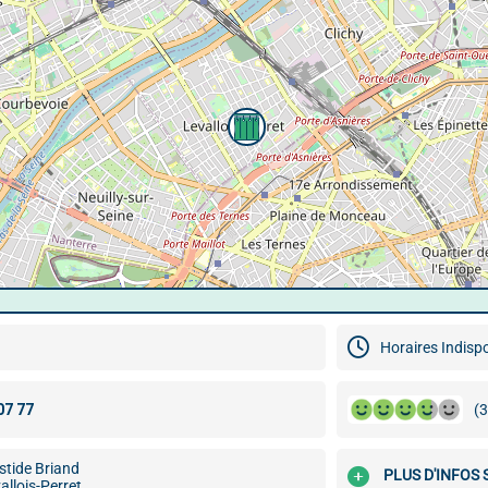
Horaires Indisp
(3
stide Briand
PLUS D'INFOS
llois-Perret