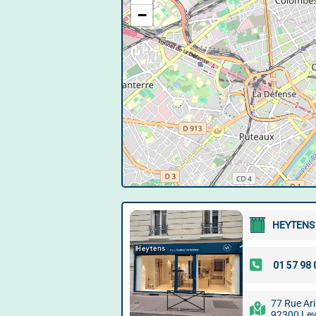
−
HEYTENS
77 Rue Ari
92300 Leva