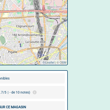
© Leaflet
|
©
OSM
onibles
.7/5
|
- de 10 notes)
 SUR CE MAGASIN