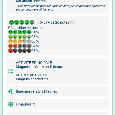
Dimanche : FERMÉ
* Ces horaires ne prennent pas en compte les périodes spéciales
(vacances, jours fériés, etc).
(4.5/5 | + de 20 notes)
Répartition des notes :
81 %
08 %
00 %
04 %
08 %
ACTIVITÉ PRINCIPALE
Magasin de Stores et Rideaux
AUTRES ACTIVITÉS
Magasin de fenêtres
Itinéraire vers Ets Mauriès
s-mauries.fr